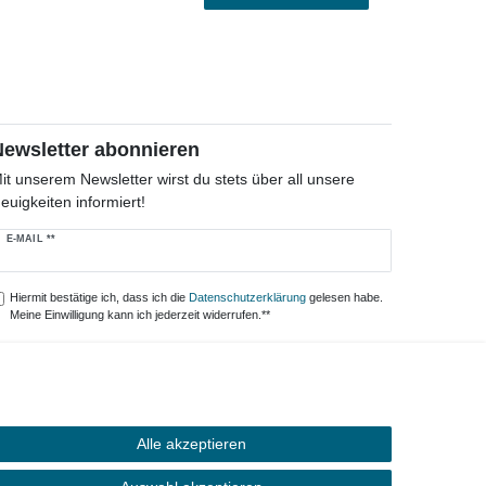
Newsletter abonnieren
it unserem Newsletter wirst du stets über all unsere
euigkeiten informiert!
ewsletter
E-MAIL **
onig
Hiermit bestätige ich, dass ich die
Daten­schutz­erklärung
gelesen habe.
Meine Einwilligung kann ich jederzeit widerrufen.**
Abonnieren
** Hierbei handelt es sich um ein Pflichtfeld.
Alle akzeptieren