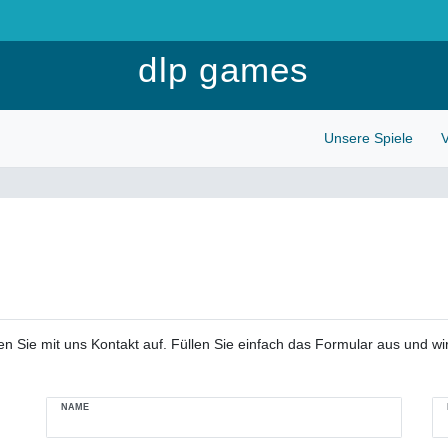
Anmelden
dlp games
Unsere Spiele
V
 Sie mit uns Kontakt auf. Füllen Sie einfach das Formular aus und wir
Ceres::Template.mailFormHoneypotLabel
NAME