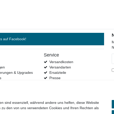
s auf Facebook!
M
N
Service
N
H
Versandkosten
gen
Versandarten
terungen & Upgrades
Ersatzteile
s
Presse
Händler
Kontakt
en sind essenziell, während andere uns helfen, diese Website
en zu den von uns verwendeten Cookies und Ihren Rechten als