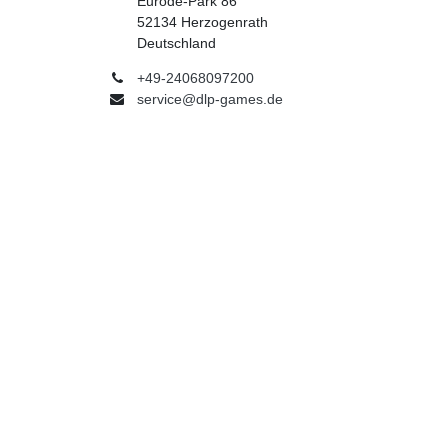
Eurode-Park 86
52134 Herzogenrath
Deutschland
+49-24068097200
service@dlp-games.de