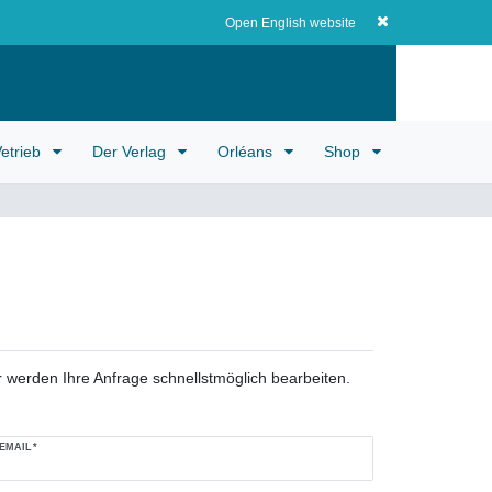
Registrieren
EUR
0
0,00 EUR
Open English website
etrieb
Der Verlag
Orléans
Shop
 werden Ihre Anfrage schnellstmöglich bearbeiten.
EMAIL*