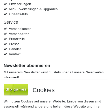
Erweiterungen
Mini-Erweiterungen & Upgrades
Orléans-Kits
Service
Versandkosten
Versandarten
Ersatzteile
Presse
Händler
Kontakt
Newsletter abonnieren
Mit unserem Newsletter wirst du stets über all unsere Neuigkeiten
informiert!
Newsletter
E-MAIL **
Cookies
Honig
Hiermit bestätige ich, dass ich die
Daten­schutz­erklärung
gelesen habe. Meine
Wir nutzen Cookies auf unserer Website. Einige von diesen sind
Einwilligung kann ich jederzeit widerrufen.**
essenziell, während andere uns helfen, diese Website und Ihre