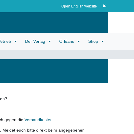
Registrieren
EUR
0
0,00 EUR
Open English website
etrieb
Der Verlag
Orléans
Shop
len?
sch gegen die
Versandkosten
.
ig. Meldet euch bitte direkt beim angegebenen