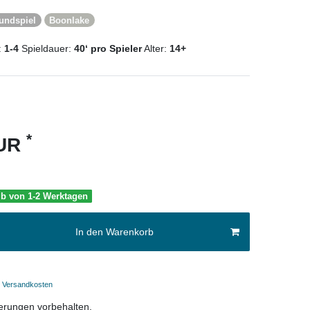
undspiel
Boonlake
:
1-4
Spieldauer:
40‘ pro Spieler
Alter:
14+
*
EUR
lb von 1-2 Werktagen
In den Warenkorb
Versandkosten
erungen vorbehalten.