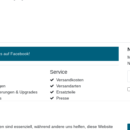
s auf Facebook!
M
N
Service
N
H
Versandkosten
gen
Versandarten
terungen & Upgrades
Ersatzteile
s
Presse
Händler
Kontakt
en sind essenziell, während andere uns helfen, diese Website