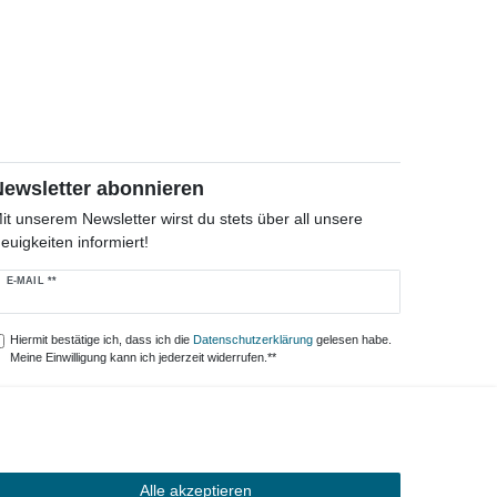
Newsletter abonnieren
it unserem Newsletter wirst du stets über all unsere
euigkeiten informiert!
ewsletter
E-MAIL **
onig
Hiermit bestätige ich, dass ich die
Daten­schutz­erklärung
gelesen habe.
Meine Einwilligung kann ich jederzeit widerrufen.**
Abonnieren
** Hierbei handelt es sich um ein Pflichtfeld.
Alle akzeptieren