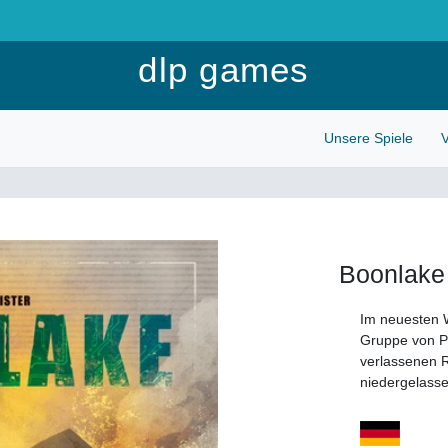
Anmelden
dlp games
Unsere Spiele
V
Boonlake
Im neuesten W
Gruppe von Pi
verlassenen 
niedergelasse