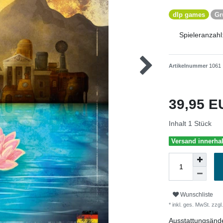
dlp games
Gr
Spieleranzahl
Artikelnummer
1061
39,95 
Inhalt
1
Stück
Versand innerha
Wunschliste
* inkl. ges. MwSt. zzgl.
Ausstattungsänd