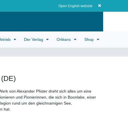
Registrieren
EUR
0
0,00 EUR
Open English website
etrieb
Der Verlag
Orléans
Shop
 (DE)
erk von Alexander Pfister dreht sich alles um eine
onieren und Pionierinnen, die sich in Boonlake, einer
Region rund um den gleichnamigen See,
n hat.