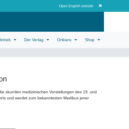
Registrieren
EUR
0
0,00 EUR
Open English website
etrieb
Der Verlag
Orléans
Shop
on
 die skurrilen medizinischen Vorstellungen des 19. und
erts und werdet zum bekanntesten Medikus jener