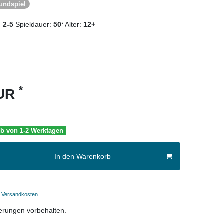
undspiel
:
2-5
Spieldauer:
50‘
Alter:
12+
*
EUR
lb von 1-2 Werktagen
In den Warenkorb
Versandkosten
erungen vorbehalten.