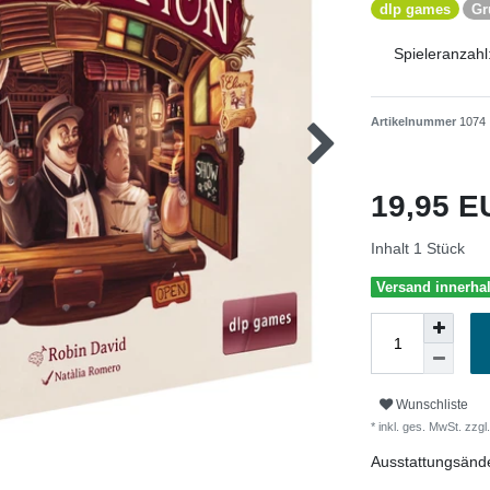
dlp games
Gr
Spieleranzahl
Artikelnummer
1074
19,95 
Inhalt
1
Stück
Versand innerha
Wunschliste
* inkl. ges. MwSt. zzgl.
Ausstattungsänd