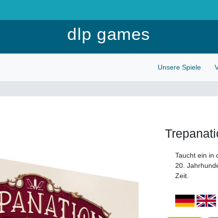
Anmelden
dlp games
Unsere Spiele
V
Trepanati
Taucht ein in
20. Jahrhund
Zeit.