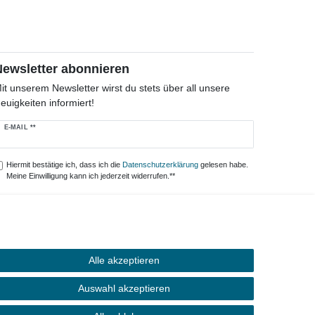
Newsletter abonnieren
it unserem Newsletter wirst du stets über all unsere
euigkeiten informiert!
ewsletter
E-MAIL **
onig
Hiermit bestätige ich, dass ich die
Daten­schutz­erklärung
gelesen habe.
Meine Einwilligung kann ich jederzeit widerrufen.**
Abonnieren
** Hierbei handelt es sich um ein Pflichtfeld.
Alle akzeptieren
Auswahl akzeptieren
Kontakt
ertrag widerrufen