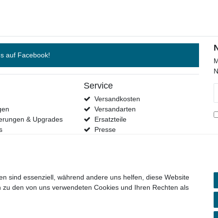
s auf Facebook!
M
N
Service
N
H
Versandkosten
gen
Versandarten
terungen & Upgrades
Ersatzteile
s
Presse
Händler
Kontakt
en sind essenziell, während andere uns helfen, diese Website
en zu den von uns verwendeten Cookies und Ihren Rechten als
lärung
AGB
Barrierefreiheitserklärung
Widerrufs­recht
V