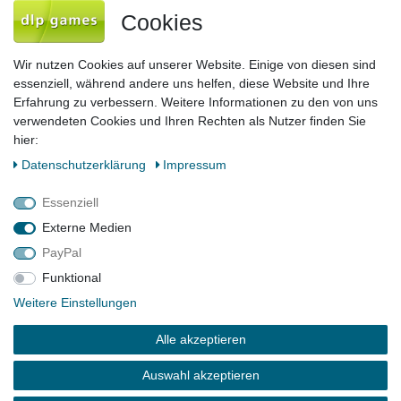
Newsletter
E-MAIL **
Cookies
Honig
Hiermit bestätige ich, dass ich die
Daten­schutz­erklärung
gelesen habe. Meine
Wir nutzen Cookies auf unserer Website. Einige von diesen sind
Einwilligung kann ich jederzeit widerrufen.**
essenziell, während andere uns helfen, diese Website und Ihre
Erfahrung zu verbessern. Weitere Informationen zu den von uns
Abonnieren
verwendeten Cookies und Ihren Rechten als Nutzer finden Sie
hier:
** Hierbei handelt es sich um ein Pflichtfeld.
Daten­schutz­erklärung
Impressum
Impressum
Daten­schutz­erklärung
AGB
Essenziell
Externe Medien
PayPal
Barrierefreiheitserklärung
Widerrufs­recht
Funktional
Weitere Einstellungen
Kontakt
Vertrag widerrufen
Alle akzeptieren
Auswahl akzeptieren
© 2026 dlp games Verlag GmbH