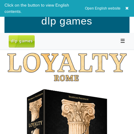
Click on the button to view English
EUR
0,00 EUR
Open English website
contents.
dlp games
☰