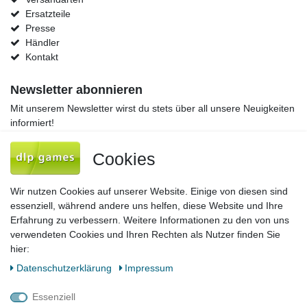
Ersatzteile
Presse
Händler
Kontakt
Newsletter abonnieren
Mit unserem Newsletter wirst du stets über all unsere Neuigkeiten
informiert!
Newsletter
E-MAIL **
Cookies
Honig
Hiermit bestätige ich, dass ich die
Daten­schutz­erklärung
gelesen habe. Meine
Wir nutzen Cookies auf unserer Website. Einige von diesen sind
Einwilligung kann ich jederzeit widerrufen.**
essenziell, während andere uns helfen, diese Website und Ihre
Erfahrung zu verbessern. Weitere Informationen zu den von uns
Abonnieren
verwendeten Cookies und Ihren Rechten als Nutzer finden Sie
hier:
** Hierbei handelt es sich um ein Pflichtfeld.
Daten­schutz­erklärung
Impressum
Impressum
Daten­schutz­erklärung
AGB
Essenziell