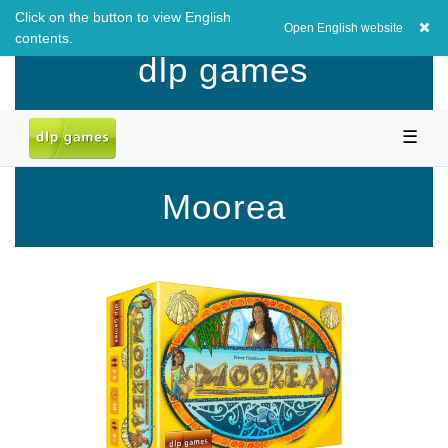
Click on the button to view English
EUR
0,00 EUR
Open English website
contents.
dlp games
☰
Moorea