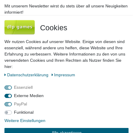
Mit unserem Newsletter wirst du stets über all unsere Neuigkeiten
informiert!
Newsletter
E-MAIL **
Cookies
Honig
Hiermit bestätige ich, dass ich die
Daten­schutz­erklärung
gelesen habe. Meine
Wir nutzen Cookies auf unserer Website. Einige von diesen sind
Einwilligung kann ich jederzeit widerrufen.**
essenziell, während andere uns helfen, diese Website und Ihre
Erfahrung zu verbessern. Weitere Informationen zu den von uns
Abonnieren
verwendeten Cookies und Ihren Rechten als Nutzer finden Sie
hier:
** Hierbei handelt es sich um ein Pflichtfeld.
Daten­schutz­erklärung
Impressum
Impressum
Daten­schutz­erklärung
AGB
Essenziell
Externe Medien
PayPal
Barrierefreiheitserklärung
Widerrufs­recht
Funktional
Weitere Einstellungen
Kontakt
Vertrag widerrufen
Alle akzeptieren