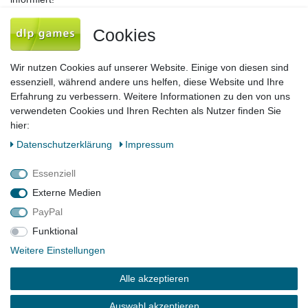
Newsletter
E-MAIL **
Cookies
Honig
Hiermit bestätige ich, dass ich die
Daten­schutz­erklärung
gelesen habe. Meine
Wir nutzen Cookies auf unserer Website. Einige von diesen sind
Einwilligung kann ich jederzeit widerrufen.**
essenziell, während andere uns helfen, diese Website und Ihre
Erfahrung zu verbessern. Weitere Informationen zu den von uns
Abonnieren
verwendeten Cookies und Ihren Rechten als Nutzer finden Sie
hier:
** Hierbei handelt es sich um ein Pflichtfeld.
Daten­schutz­erklärung
Impressum
Impressum
Daten­schutz­erklärung
AGB
Essenziell
Externe Medien
PayPal
Barrierefreiheitserklärung
Widerrufs­recht
Funktional
Weitere Einstellungen
Kontakt
Vertrag widerrufen
Alle akzeptieren
Auswahl akzeptieren