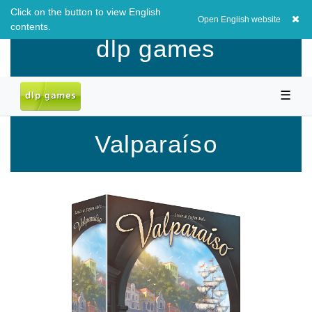
Click on the button to view English
EUR
0,00 EUR
Open English website
contents.
dlp games
☰
Valparaíso