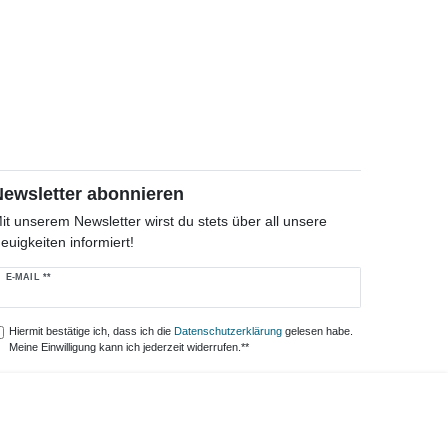
Newsletter abonnieren
it unserem Newsletter wirst du stets über all unsere
euigkeiten informiert!
ewsletter
E-MAIL **
onig
Hiermit bestätige ich, dass ich die
Daten­schutz­erklärung
gelesen habe.
Meine Einwilligung kann ich jederzeit widerrufen.**
Abonnieren
** Hierbei handelt es sich um ein Pflichtfeld.