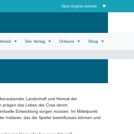
Registrieren
EUR
0
0,00 EUR
Open English website
etrieb
Der Verlag
Orléans
Shop
mberaubender Landschaft und Heimat der
en prägen das Leben der Cree deren
irituelle Entwicklung sorgen müssen. Im Mittelpunkt
er Indianer, das die Spieler beeinflussen können und