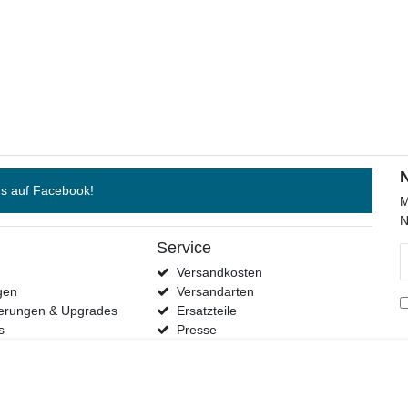
s auf Facebook!
M
N
Service
N
H
Versandkosten
gen
Versandarten
terungen & Upgrades
Ersatzteile
s
Presse
Händler
Kontakt