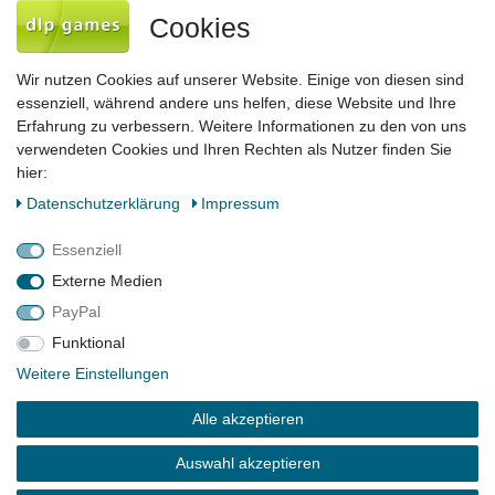
Newsletter
E-MAIL **
Cookies
Honig
Hiermit bestätige ich, dass ich die
Daten­schutz­erklärung
gelesen habe. Meine
Wir nutzen Cookies auf unserer Website. Einige von diesen sind
Einwilligung kann ich jederzeit widerrufen.**
essenziell, während andere uns helfen, diese Website und Ihre
Erfahrung zu verbessern. Weitere Informationen zu den von uns
Abonnieren
verwendeten Cookies und Ihren Rechten als Nutzer finden Sie
hier:
** Hierbei handelt es sich um ein Pflichtfeld.
Daten­schutz­erklärung
Impressum
Impressum
Daten­schutz­erklärung
AGB
Essenziell
Externe Medien
PayPal
Barrierefreiheitserklärung
Widerrufs­recht
Funktional
Weitere Einstellungen
Kontakt
Vertrag widerrufen
Alle akzeptieren
Auswahl akzeptieren
© 2026 dlp games Verlag GmbH